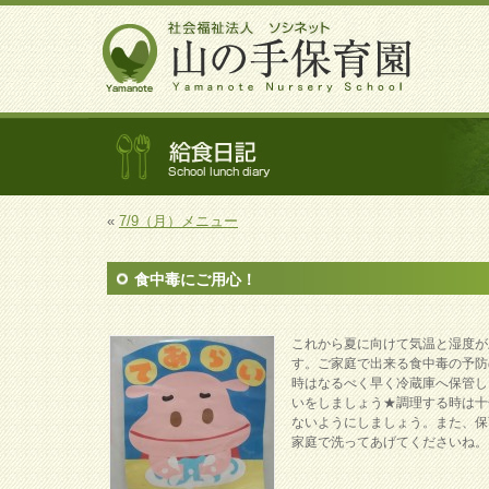
«
7/9（月）メニュー
食中毒にご用心！
これから夏に向けて気温と湿度が
す。ご家庭で出来る食中毒の予防
時はなるべく早く冷蔵庫へ保管し
いをしましょう★調理する時は十
ないようにしましょう。また、保
家庭で洗ってあげてくださいね。