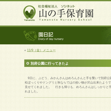
«
11/9（金）メニュー
別府公園に行ってきたよ
9日に、ぶどう、みかんさんはめろんさんと手を繋いで別府公
松ぼっくりやドングリと秋ならではの拾い物が沢山出来たよう
見せてくれました。 行きも帰りも、めろんさんはしっかりと
れました。