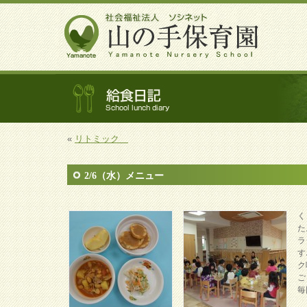
«
リトミック
2/6（水）メニュー
く
た
ラ
す
ク
ご
毎