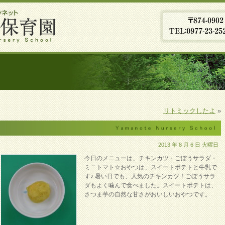
リトミックしたよ
»
2013 年 8 月 6 日 火曜日
今日のメニューは、チキンカツ・ごぼうサラダ・
ミニトマト☆おやつは、スイートポテトと牛乳で
す♪ 暑い日でも、人気のチキンカツ！ごぼうサラ
ダもよく噛んで食べました。スイートポテトは、
さつま芋の自然な甘さがおいしいおやつです。