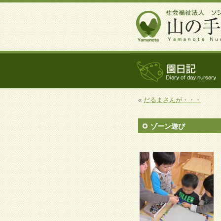
«
だるまさんが・・・
ゾーン遊び