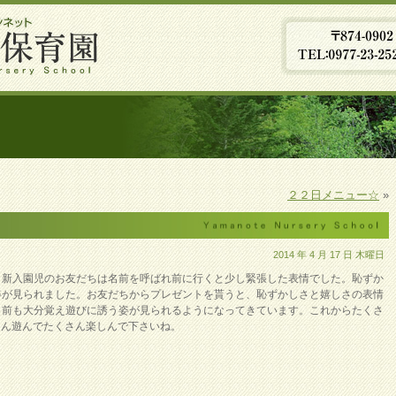
２２日メニュー☆
»
2014 年 4 月 17 日 木曜日
。新入園児のお友だちは名前を呼ばれ前に行くと少し緊張した表情でした。恥ずか
姿が見られました。お友だちからプレゼントを貰うと、恥ずかしさと嬉しさの表情
名前も大分覚え遊びに誘う姿が見られるようになってきています。これからたくさ
ん遊んでたくさん楽しんで下さいね。