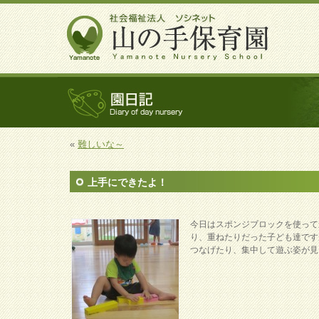
«
難しいな～
上手にできたよ！
今日はスポンジブロックを使って
り、重ねたりだった子ども達です
つなげたり、集中して遊ぶ姿が見