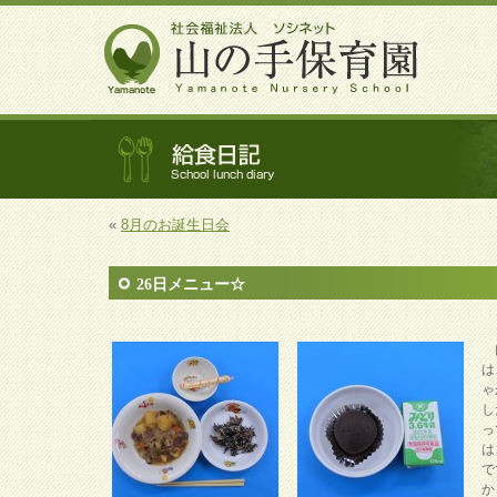
«
8月のお誕生日会
26日メニュー☆
肉
は
ゃ
し
っ
は
で
か