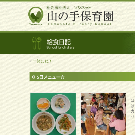
«
一緒にね！
5日メニュー☆
麻
は
は
力
り