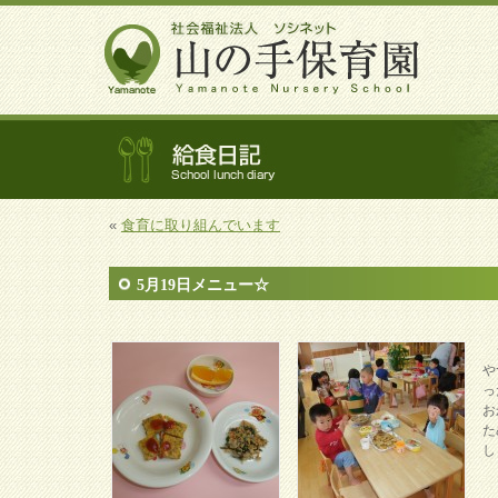
«
食育に取り組んでいます
5月19日メニュー☆
ジ
や
っ
お
た
し