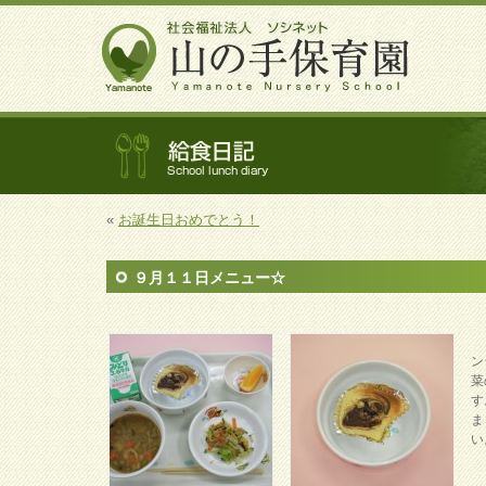
«
お誕生日おめでとう！
９月１１日メニュー☆
根
ン
菜
す
ま
い