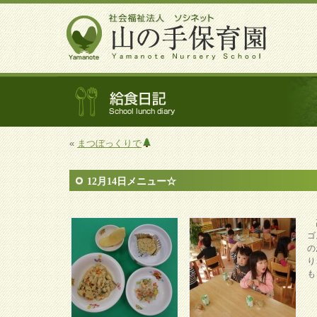
«
まつぼっくりで
12月14日メニュー☆
ゴ
の
り
も