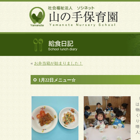
«
お弁当箱が始まりました！
1月22日メニュー☆
味
は
物
く
り
噌
人