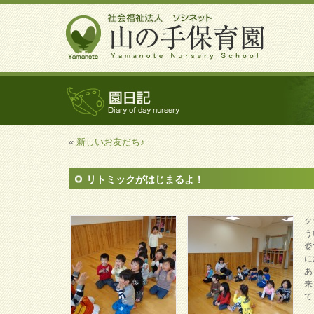
«
新しいお友だち♪
リトミックがはじまるよ！
ク
う
姿
に
あ
来
て