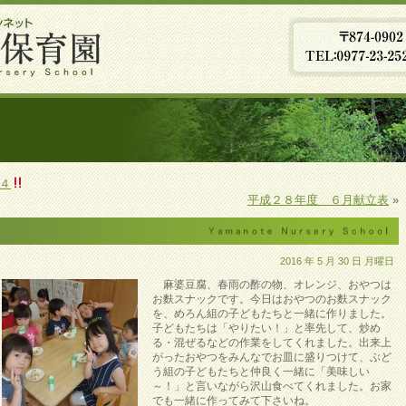
４
平成２８年度 ６月献立表
»
2016 年 5 月 30 日 月曜日
麻婆豆腐、春雨の酢の物、オレンジ、おやつは
お麩スナックです。今日はおやつのお麩スナック
を、めろん組の子どもたちと一緒に作りました。
子どもたちは「やりたい！」と率先して、炒め
る・混ぜるなどの作業をしてくれました。出来上
がったおやつをみんなでお皿に盛りつけて、ぶど
う組の子どもたちと仲良く一緒に「美味しい
～！」と言いながら沢山食べてくれました。お家
でも一緒に作ってみて下さいね。