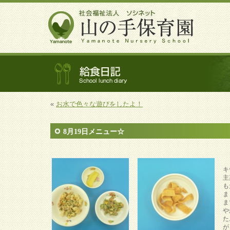
«
お水で色々な遊びをしたよ！
8月19日メニュー☆
キ
主
も
ま
ま
や
た
が