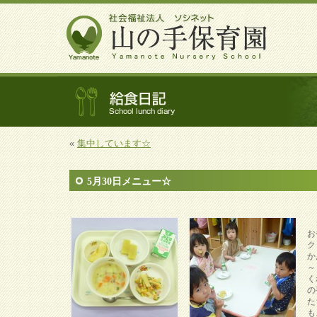
«
集中しています☆
5月30日メニュー☆
ク
お
ク
か
～
く
の
た
も