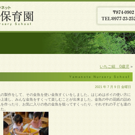
いちご組 0歳児
»
2021 年 7 月 9 日 金曜日
魚の製作をして、その金魚を使い金魚すくいをしました。はじめはポイの使い方に
つ上達し、みんな金魚をすくって楽しむことが出来ました。金魚の中の花紙の詰め
魚を作ったり、お気に入りの色の金魚を狙ってすくったり、それぞれの子ども達の
した。