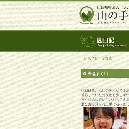
«
いちご組 0歳児
金魚すくい
昨日はみかん組のみんなで金
苦戦していたお友達も少しず
方や目の位置にこだわって金
遊び方が見られ上手に遊べま