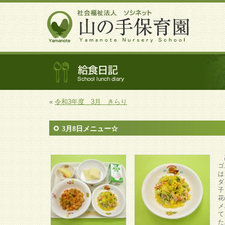
«
令和3年度 3月 きらり
3月8日メニュー☆
高
ゴ
は
ダ
子
花
メ
て
た