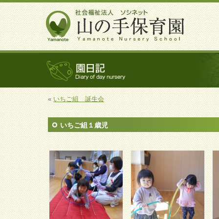
«
いちご組 誕生会
いちご組１歳児