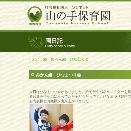
«
ぶどう組 めろん組 ひな祭り会
みかん組 ひなまつり会
今日はひなまつり会がありました。紙芝居やパネルシアターを
る言葉を得意気に言っていた子どもたちです。ひなまつり製作
お内裏様とお雛様が出来上がりました♪