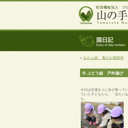
«
みかん組 鬼のお面制作
ぶどう組 戸外遊び
今日は水溜まりに氷が張って
でいた子どもたち。「冷たい
た。