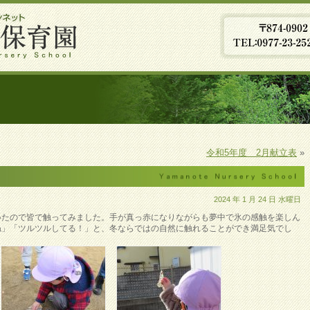
令和5年度 2月献立表
»
2024 年 1 月 24 日 水曜日
いたので皆で触ってみました。手が真っ赤になりながらも夢中で氷の感触を楽しん
ね」「ツルツルしてる！」と、冬ならではの自然に触れることができ満足気でし