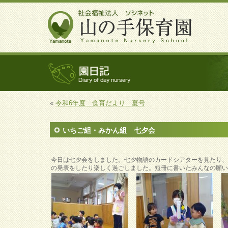
«
令和6年度 食育だより 夏号
いちご組・みかん組 七夕会
今日は七夕会をしました。七夕物語のカードシアターを見たり
の発表をしたり楽しく過ごしました。短冊に書いたみんなの願い