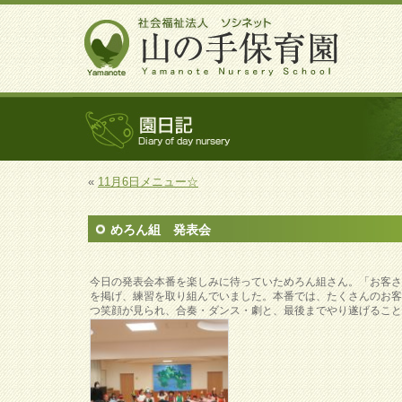
«
11月6日メニュー☆
めろん組 発表会
今日の発表会本番を楽しみに待っていためろん組さん。「お客
を掲げ、練習を取り組んでいました。本番では、たくさんのお
つ笑顔が見られ、合奏・ダンス・劇と、最後までやり遂げること