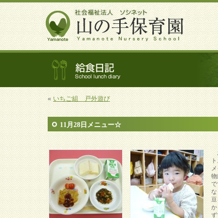
«
いちご組 戸外遊び
11月28日メニュー☆
お
ト
メ
物
で
な
豆
か
ず