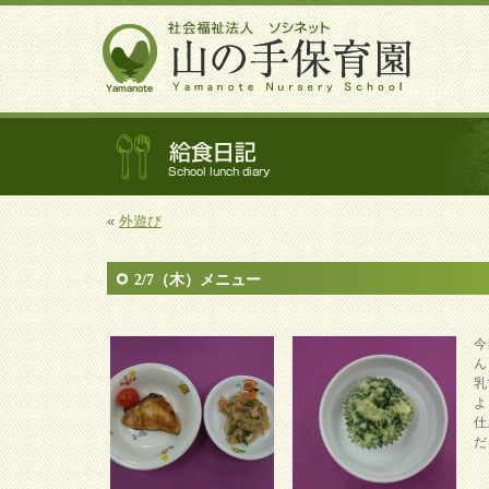
«
外遊び
2/7（木）メニュー
今
ん
乳
よ
仕
だ