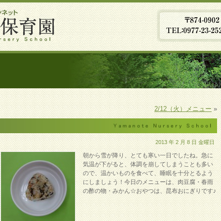
2/12（火）メニュー
»
2013 年 2 月 8 日 金曜日
朝から雪が降り、とても寒い一日でしたね。急に
気温が下がると、体調を崩してしまうことも多い
ので、温かいものを食べて、睡眠を十分とるよう
にしましょう！今日のメニューは、肉豆腐・春雨
の酢の物・みかん☆おやつは、昆布おにぎりです♪