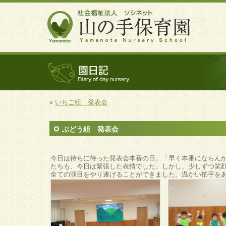
«
いちご組 発表会
ぶどう組 発表会
今日は待ちに待った発表会本番の日。「早く本番にならん
たちも、今日は緊張した表情でした。しかし、少しずつ笑
全ての演目をやり遂げることができました。温かい拍手を